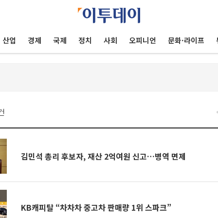
산업
경제
국제
정치
사회
오피니언
문화·라이프
건
김민석 총리 후보자, 재산 2억여원 신고…병역 면제
KB캐피탈 “차차차 중고차 판매량 1위 스파크”