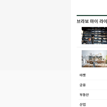
브라보 마이 라
마켓
금융
부동산
산업