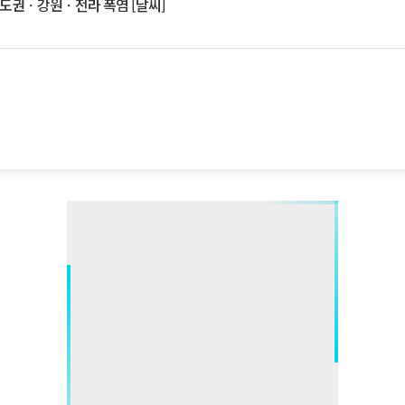
수도권ㆍ강원ㆍ전라 폭염 [날씨]