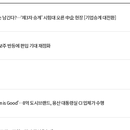
 남긴다?…‘제3자 승계’ 시험대 오른 中企 현장 [기업승계 대전환]
후보주 반등에 편입 기대 재점화
an is Good'…8억 도시브랜드, 용산 대통령실 CI 업체가 수행