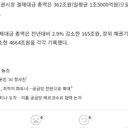
권시장 결재대금 총액은 362조원(일평균 1조5000억원)으
.
대금 총액은 전년대비 2.9% 감소한 165조원, 장외 채
소한 4664조원을 각각 기록했다.
 뉴스
힌 ‘AI 청사진’
헨, 최적의 파트너⋯공급망 전반으로 확대”
헨티나 도착…리튬 공급망·메르코수르 협력 논의
0
0