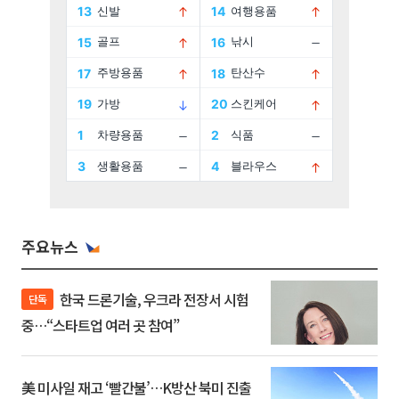
주요뉴스
한국 드론기술, 우크라 전장서 시험
단독
중…“스타트업 여러 곳 참여”
美 미사일 재고 ‘빨간불’…K방산 북미 진출