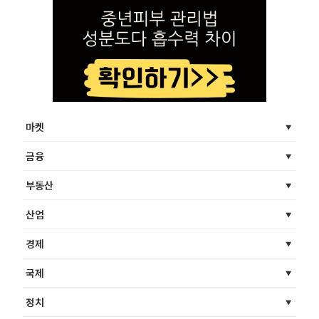
마켓
금융
부동산
산업
경제
국제
정치