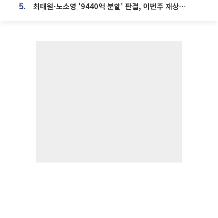
최태원·노소영 '9440억 분할' 판결, 이번주 재상고 여부 주목
5.