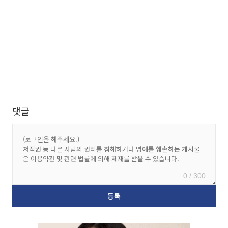
댓글
0 / 300