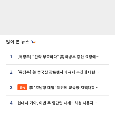
많이 본 뉴스
[특징주] “탄약 부족하다“ 美 국방부 증산 요청에⋯국내 방산주 급등세
1.
[특징주] 美 중국산 광트랜시버 규제 추진에 대한광통신 등 광통신株 강세
2.
李 ‘호남형 대입’ 제안에 교육청·지역대학 서·논술형 입시 연계 '착수'
단독
3.
현대차·기아, 이번 주 임단협 재개…하청 사용자성 재심도 ‘변수’
4.