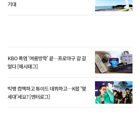
기대
KBO 폭염 '여름방학' 끝…프로야구 갈 길
멀다 [해시태그]
빅뱅 컴백하고 튜이드 데뷔하고⋯K팝 '몇
세대'세요? [엔터로그]