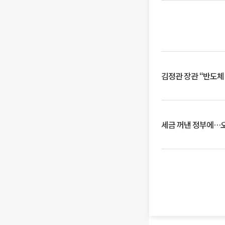
김정관 장관 “반도체
세금 꺼낸 정부에…오