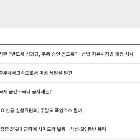
장관 “반도체 성과급, 주총 승인 받도록”…상법·자본시장법 개정 시사
중부내륙고속도로서 미상 폭발물 발견
국제 금값…국내 금시세는?
BO 긴급 실행위원회, 주말도 폭염취소 될까
 장중 5%대 급락에 사이드카 발동…삼성·SK 동반 폭락