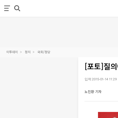
이투데이
정치
국회/정당
[포토]질
입력 2015-01-14 11:29
노진환 기자