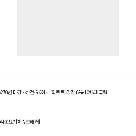
6270선 마감…삼전·SK하닉 '와르르' 각각 6%·10%대 급락
 깨라고요? [이슈크래커]