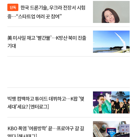
한국 드론기술, 우크라 전장서 시험
단독
중…“스타트업 여러 곳 참여”
美 미사일 재고 ‘빨간불’…K방산 북미 진출
기대
빅뱅 컴백하고 튜이드 데뷔하고⋯K팝 '몇
세대'세요? [엔터로그]
KBO 폭염 '여름방학' 끝…프로야구 갈 길
멀다 [해시태그]