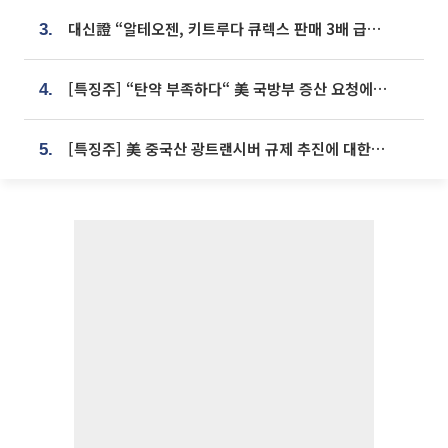
대신證 “알테오젠, 키트루다 큐렉스 판매 3배 급증…목표가 41만원 상향”
3.
[특징주] “탄약 부족하다“ 美 국방부 증산 요청에⋯국내 방산주 급등세
4.
[특징주] 美 중국산 광트랜시버 규제 추진에 대한광통신 등 광통신株 강세
5.