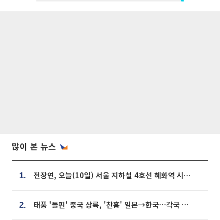
많이 본 뉴스
전장연, 오늘(10일) 서울 지하철 4호선 혜화역 시위…1호선 용산역 무정차
1.
태풍 '돌핀' 중국 상륙, '찬홈' 일본→한국…각국 기상청 예상 경로는?
2.