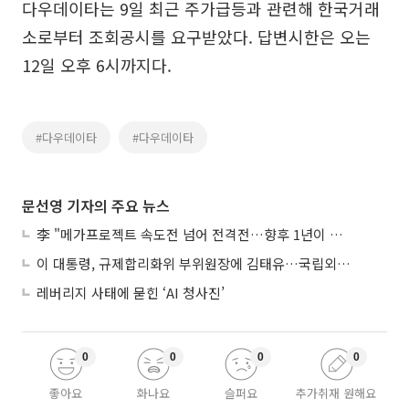
다우데이타는 9일 최근 주가급등과 관련해 한국거래
소로부터 조회공시를 요구받았다. 답변시한은 오는
12일 오후 6시까지다.
#다우데이타
#다우데이타
문선영 기자의 주요 뉴스
李 "메가프로젝트 속도전 넘어 전격전…향후 1년이 골든타임"
이 대통령, 규제합리화위 부위원장에 김태유…국립외교원장 김흥규
레버리지 사태에 묻힌 ‘AI 청사진’
0
0
0
0
좋아요
화나요
슬퍼요
추가취재 원해요