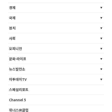
경제
국제
정치
사회
오피니언
문화·라이프
뉴스발전소
이투데이TV
스페셜리포트
Channel 5
위너스IR클럽