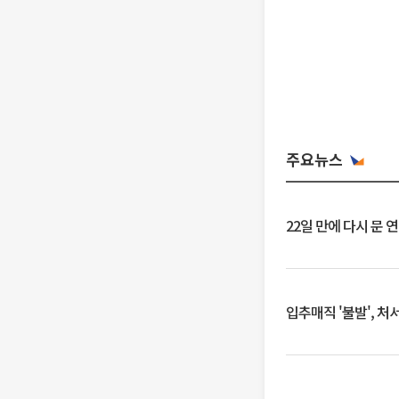
주요뉴스
22일 만에 다시 문 
입추매직 '불발', 처