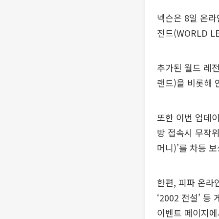
넥슨은 8일 온라인
전드(WORLD 
추가된 월드 레
랜드)을 비롯해 
또한 이번 업데이
방 접속시 무작위
머니)’를 차등 
한편, 피파 온라
‘2002 전설’ 
이벤트 페이지에서