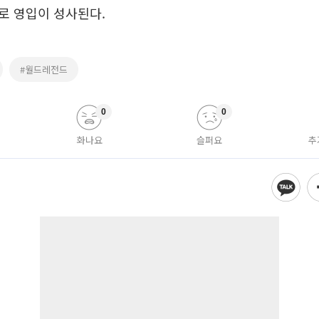
로 영입이 성사된다.
#월드레전드
0
0
화나요
슬퍼요
추