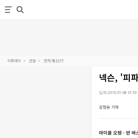
이투데이
산업
전자/통신/IT
넥슨, '피
입력 2015-01-08 13:59
김정유 기자
마이클 오웬ㆍ반 바스