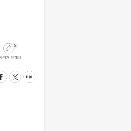
0
가취재 원해요