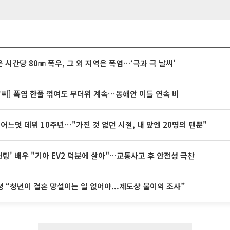
 시간당 80㎜ 폭우, 그 외 지역은 폭염…‘극과 극 날씨’
날씨] 폭염 한풀 꺾여도 무더위 계속⋯동해안 이틀 연속 비
 어느덧 데뷔 10주년⋯"가진 것 없던 시절, 내 앞엔 20명의 팬뿐"
 헌팅' 배우 "기아 EV2 덕분에 살아"…교통사고 후 안전성 극찬
 “청년이 결혼 망설이는 일 없어야...제도상 불이익 조사”