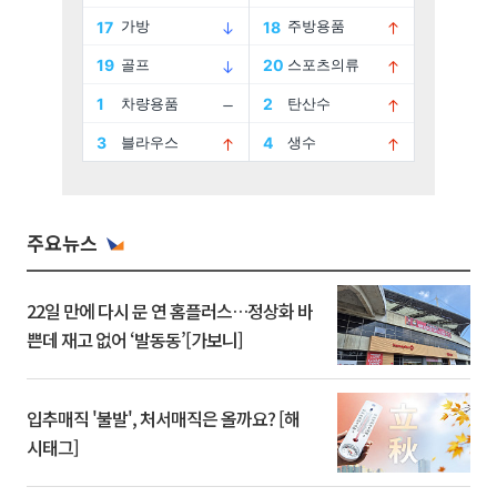
주요뉴스
22일 만에 다시 문 연 홈플러스…정상화 바
쁜데 재고 없어 ‘발동동’[가보니]
입추매직 '불발', 처서매직은 올까요? [해
시태그]