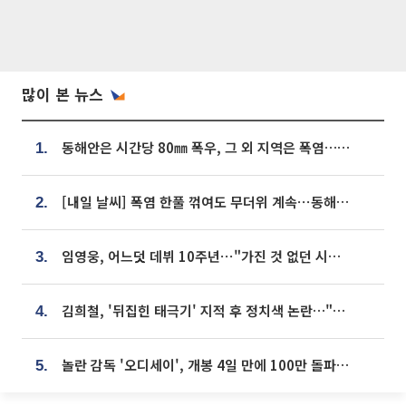
많이 본 뉴스
동해안은 시간당 80㎜ 폭우, 그 외 지역은 폭염…‘극과 극 날씨’
1.
[내일 날씨] 폭염 한풀 꺾여도 무더위 계속⋯동해안 이틀 연속 비
2.
임영웅, 어느덧 데뷔 10주년⋯"가진 것 없던 시절, 내 앞엔 20명의 팬뿐"
3.
김희철, '뒤집힌 태극기' 지적 후 정치색 논란…"좌우 떠나 우리나라 국기"
4.
놀란 감독 '오디세이', 개봉 4일 만에 100만 돌파⋯'왕사남' 보다 빠르다
5.