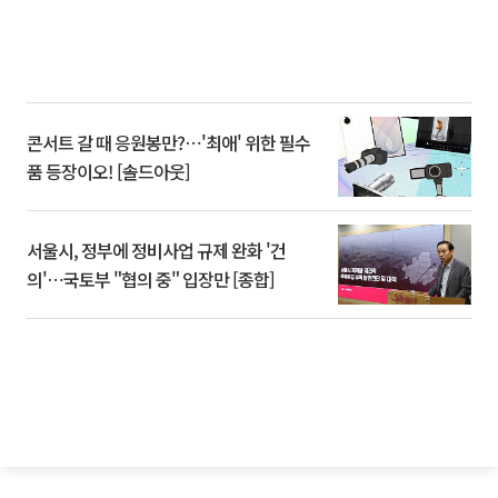
콘서트 갈 때 응원봉만?⋯'최애' 위한 필수
품 등장이오! [솔드아웃]
서울시, 정부에 정비사업 규제 완화 '건
의'⋯국토부 "협의 중" 입장만 [종합]