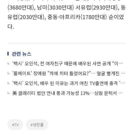
(3680만대), 남미(3030만대) 서유럽(2930만대), 동
유럽(2030만대), 중동·아프리카(1780만대) 순이었
다.
관련 뉴스
‘택시‘ 오민석, 전 여자친구 때문에 배우된 사연 공개 “이별 후 TV 보는데 여자친구 나오더라”
'룸메이트' 장예원 "차에 히터 틀었어요?"… 얼굴 빨개진 이유
'택시' 오민석, 배우 된 이유는 과거 여친 TV출연에 충격 '상처 덜 받으려'...누구기에
美 클래리티 법안 연내 통과 가능성 13%…상원 문턱서 제동
#TV
#성장률