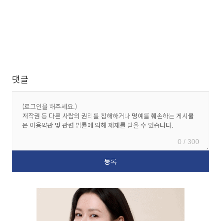
댓글
0 / 300