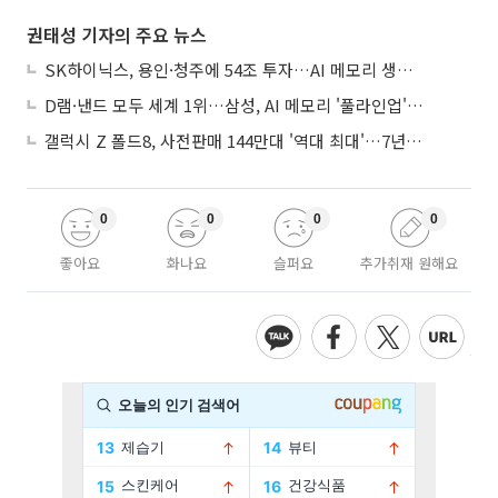
권태성 기자의 주요 뉴스
SK하이닉스, 용인·청주에 54조 투자…AI 메모리 생산기지 키운다
D램·낸드 모두 세계 1위…삼성, AI 메모리 '풀라인업'으로 승부
갤럭시 Z 폴드8, 사전판매 144만대 '역대 최대'…7년만에 갤노트10 기록 넘어
0
0
0
0
좋아요
화나요
슬퍼요
추가취재 원해요