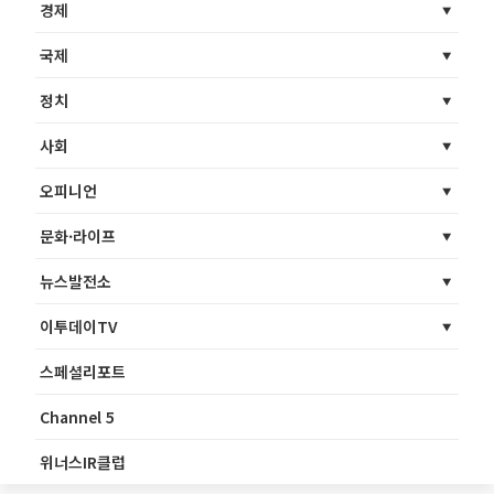
경제
국제
정치
사회
오피니언
문화·라이프
뉴스발전소
이투데이TV
스페셜리포트
Channel 5
위너스IR클럽