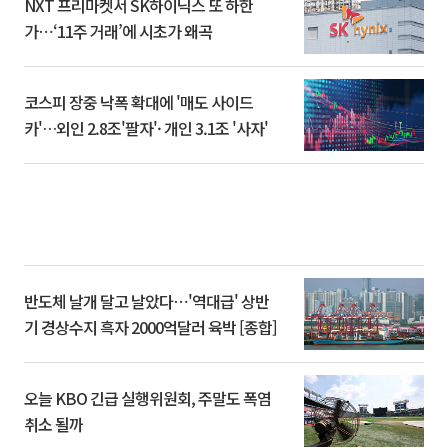
NXT 프리마켓서 SK하이닉스 또 하한
가⋯‘11주 거래’에 시초가 왜곡
코스피 장중 낙폭 확대에 '매도 사이드
카'…외인 2.8조'팔자'· 개인 3.1조 '사자'
반도체 날개 달고 날았다⋯'역대급' 상반
기 경상수지 흑자 2000억달러 육박 [종합]
오늘 KBO 긴급 실행위원회, 주말도 폭염
취소 될까