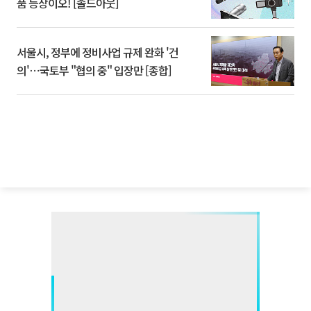
품 등장이오! [솔드아웃]
서울시, 정부에 정비사업 규제 완화 '건
의'⋯국토부 "협의 중" 입장만 [종합]