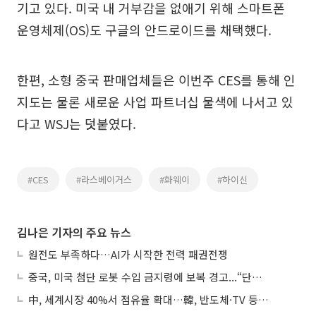
기고 있다. 미국 내 거부감을 없애기 위해 스마트폰
운영체제(OS)도 구글의 안드로이드를 채택했다.
한편, 소형 중국 판매업체들은 이번주 CES를 통해 인
지도는 물론 새로운 사업 파트너십 물색에 나서고 있
다고 WSJ는 덧붙였다.
#CES
#라스베이거스
#화웨이
#하이신
김나은 기자의 주요 뉴스
원전도 부족하다…AI가 시작한 전력 패권전쟁
중국, 미국 첨단 로봇 수입 금지령에 보복 경고...“단호히 대응”
中, 세계시장 40%서 점유율 확대…韓, 반도체·TV 등 4개 품목 1위