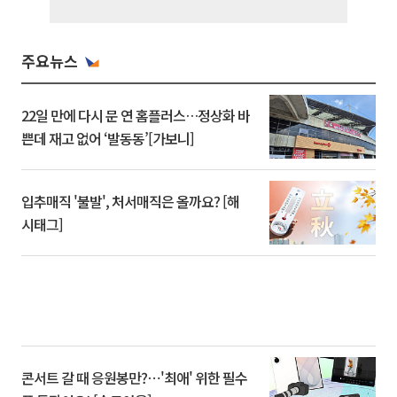
주요뉴스
22일 만에 다시 문 연 홈플러스…정상화 바
쁜데 재고 없어 ‘발동동’[가보니]
입추매직 '불발', 처서매직은 올까요? [해
시태그]
콘서트 갈 때 응원봉만?⋯'최애' 위한 필수