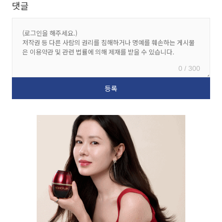
댓글
0 / 300