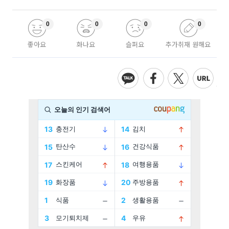
0
0
0
0
좋아요
화나요
슬퍼요
추가취재 원해요