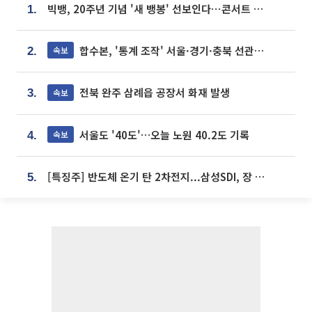
빅뱅, 20주년 기념 '새 뱅봉' 선보인다⋯콘서트 앞두고 팝업 개최
1.
합수본, '통계 조작' 서울·경기·충북 선관위 등 추가 압수수색
속보
2.
전북 완주 삼례읍 공장서 화재 발생
속보
3.
서울도 '40도'…오늘 노원 40.2도 기록
속보
4.
[특징주] 반도체 온기 탄 2차전지...삼성SDI, 장 초반 7% 넘게 껑충
5.