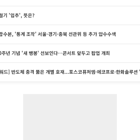
절기 '입추', 뜻은?
합수본, '통계 조작' 서울·경기·충북 선관위 등 추가 압수수색
20주년 기념 '새 뱅봉' 선보인다⋯콘서트 앞두고 팝업 개최
워드] 반도체 충격 뚫은 개별 호재...포스코퓨처엠·에코프로·한화솔루션 