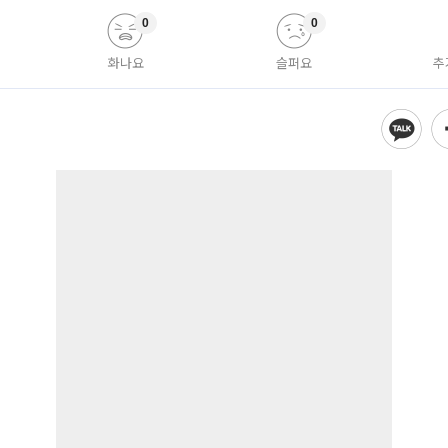
0
0
화나요
슬퍼요
추