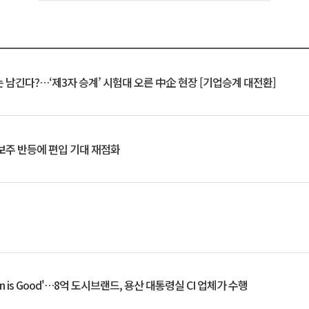
 남긴다?…‘제3자 승계’ 시험대 오른 中企 현장 [기업승계 대전환]
후보주 반등에 편입 기대 재점화
an is Good'…8억 도시브랜드, 용산 대통령실 CI 업체가 수행