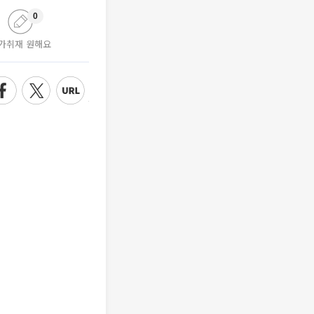
0
가취재 원해요