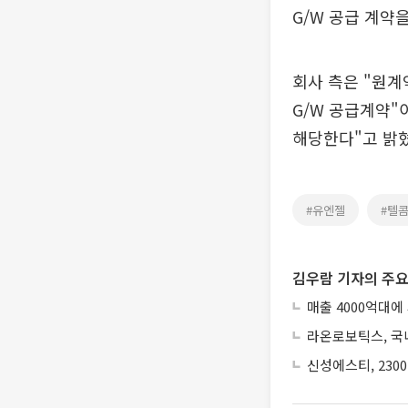
G/W 공급 계약
회사 측은 "원계약은
G/W 공급계약"
해당한다"고 밝혔
#유엔젤
#텔
김우람 기자의 주요
매출 4000억대에
라온로보틱스, 국내
신성에스티, 230