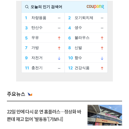
주요뉴스
22일 만에 다시 문 연 홈플러스…정상화 바
쁜데 재고 없어 ‘발동동’[가보니]