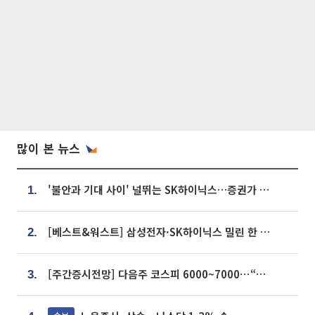
많이 본 뉴스
'불안과 기대 사이' 널뛰는 SK하이닉스…증권가 "HBM4·LTA 기반 펀터멘털 견고"
1.
[베스트&워스트] 삼성전자·SK하이닉스 밀린 한 주…상상인증권은 85% 급등
2.
[주간증시전망] 다음주 코스피 6000~7000⋯“外人 수급은 정책이 변수”
3.