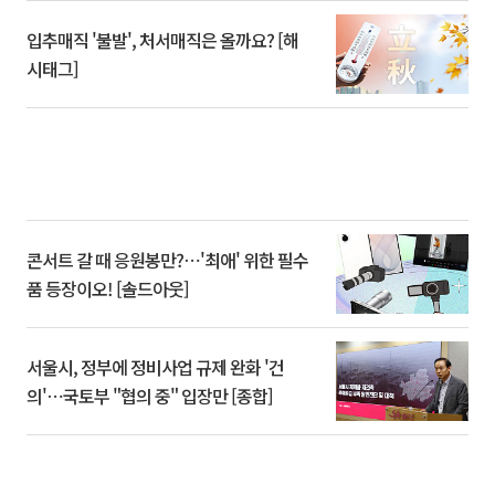
입추매직 '불발', 처서매직은 올까요? [해
시태그]
콘서트 갈 때 응원봉만?⋯'최애' 위한 필수
품 등장이오! [솔드아웃]
서울시, 정부에 정비사업 규제 완화 '건
의'⋯국토부 "협의 중" 입장만 [종합]