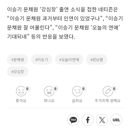
이승기 문채원 ‘강심장’ 출연 소식을 접한 네티즌은
“이승기 문채원 과거부터 인연이 있었구나”, “이승기
문채원 잘 어울린다”, “이승기 문채원 ‘오늘의 연애’
기대되네” 등의 반응을 보였다.
#문채원
#이승기
#오늘의연애
#런닝맨
#강심장
0
0
0
0
좋아요
화나요
슬퍼요
추가취재 원해요