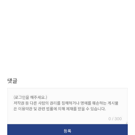
댓글
0 / 300