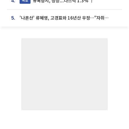
뉴욕증시, 상승...나스닥 1.3% ↑
속보
4.
'나혼산' 류혜영, 고경표와 16년산 우정…"자취방서 부모님과 마주쳐"
5.