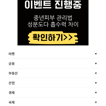
마켓
금융
부동산
산업
경제
국제