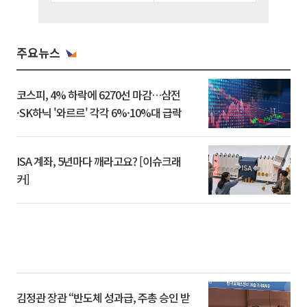
주요뉴스
코스피, 4% 하락에 6270선 마감…삼전
·SK하닉 '와르르' 각각 6%·10%대 급락
ISA 계좌, 5년마다 깨라고요? [이슈크래
커]
김정관 장관 “반도체 성과급, 주총 승인 받