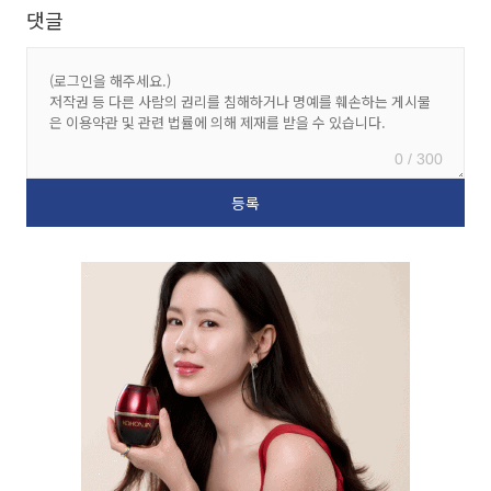
댓글
0 / 300