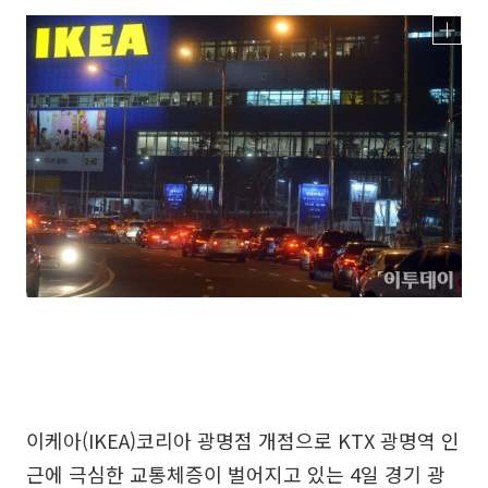
이케아(IKEA)코리아 광명점 개점으로 KTX 광명역 인
근에 극심한 교통체증이 벌어지고 있는 4일 경기 광