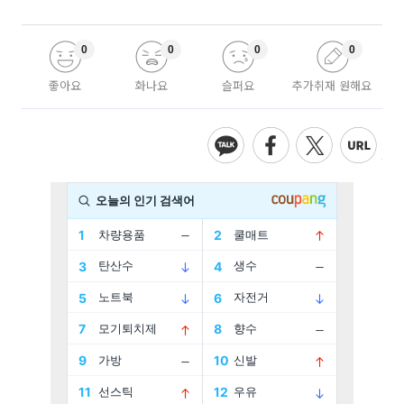
0
0
0
0
좋아요
화나요
슬퍼요
추가취재 원해요