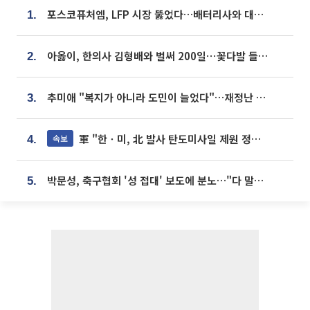
포스코퓨처엠, LFP 시장 뚫었다…배터리사와 대규모 장기 공급 합의
1.
아옳이, 한의사 김형배와 벌써 200일⋯꽃다발 들고 "프러포즈 아냐"
2.
추미애 "복지가 아니라 도민이 늘었다"…재정난 책임론 정면돌파
3.
軍 "한ㆍ미, 北 발사 탄도미사일 제원 정밀분석 중"
속보
4.
박문성, 축구협회 '성 접대' 보도에 분노…"다 말아먹으려고 작정했나"
5.