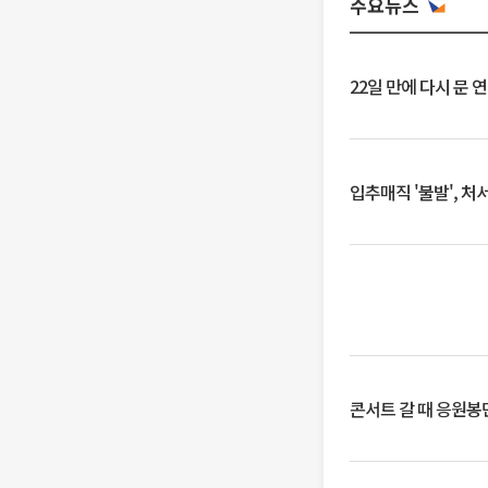
주요뉴스
22일 만에 다시 문 
입추매직 '불발', 처
콘서트 갈 때 응원봉만