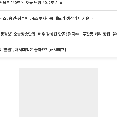
서울도 '40도'…오늘 노원 40.2도 기록
닉스, 용인·청주에 54조 투자…AI 메모리 생산기지 키운다
 생생정보' 오늘방송맛집- 배우 강성진 단골! 쌀국수ㆍ푸팟퐁 커리 맛집 '
 '불발', 처서매직은 올까요? [해시태그]