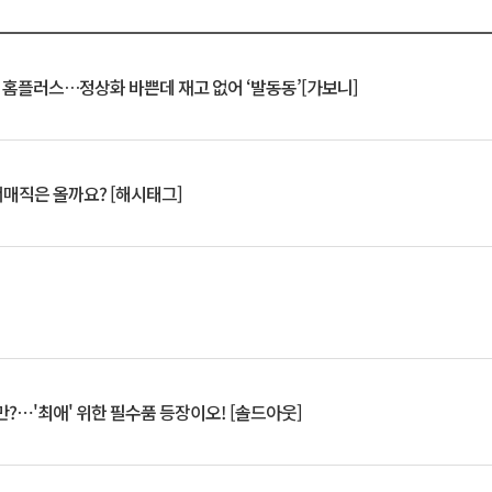
연 홈플러스…정상화 바쁜데 재고 없어 ‘발동동’[가보니]
서매직은 올까요? [해시태그]
?⋯'최애' 위한 필수품 등장이오! [솔드아웃]