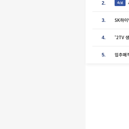
속보
2.
SK하이
3.
'2TV
4.
입추매직
5.