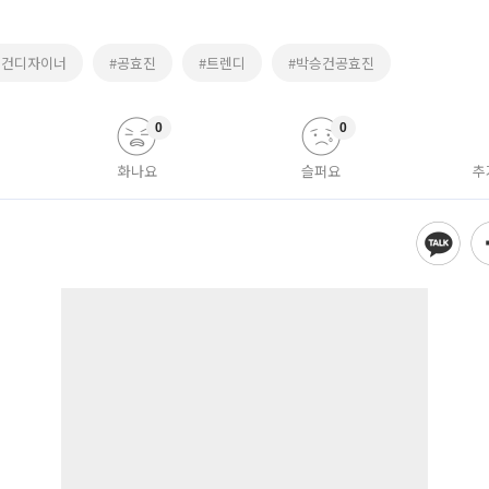
승건디자이너
#공효진
#트렌디
#박승건공효진
0
0
화나요
슬퍼요
추