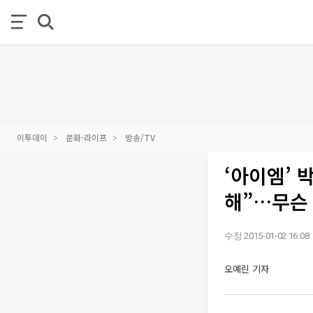
이투데이
문화·라이프
방송/TV
‘아이엠’ 
해”…무슨
수정 2015-01-02 16:08
오예린 기자