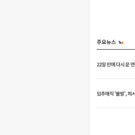
주요뉴스
22일 만에 다시 문 
입추매직 '불발', 처