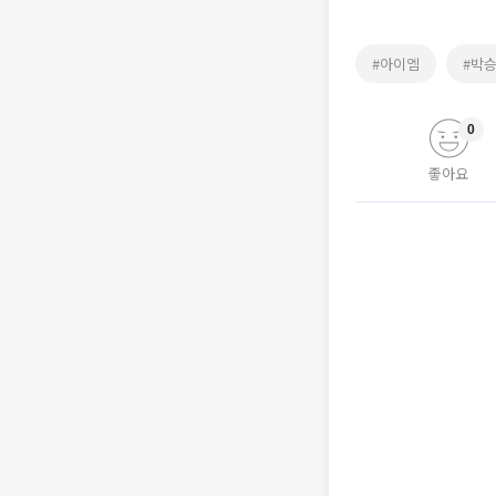
#아이엠
#박
0
좋아요