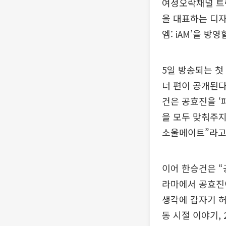
여성오락채널 트렌
을 대표하는 디자
엠: iAM’을 방
5일 방송되는 
너 편이 공개된다
건은 공효진을 
을 모두 맞춰주
소울메이트”라고
이어 한승건은 “
라마에서 공효진
생각에 갑자기 허
동 시절 이야기, 