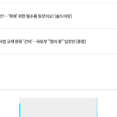
?⋯'최애' 위한 필수품 등장이오! [솔드아웃]
업 규제 완화 '건의'⋯국토부 "협의 중" 입장만 [종합]