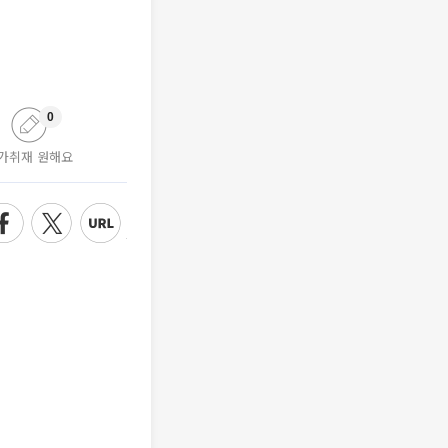
0
가취재 원해요