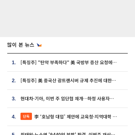
많이 본 뉴스
[특징주] “탄약 부족하다“ 美 국방부 증산 요청에⋯국내 방산주 급등세
1.
[특징주] 美 중국산 광트랜시버 규제 추진에 대한광통신 등 광통신株 강세
2.
현대차·기아, 이번 주 임단협 재개…하청 사용자성 재심도 ‘변수’
3.
李 ‘호남형 대입’ 제안에 교육청·지역대학 서·논술형 입시 연계 '착수'
단독
4.
최태원·노소영 '9440억 분할' 판결, 이번주 재상고 여부 주목
5.