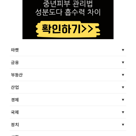
마켓
금융
부동산
산업
경제
국제
정치