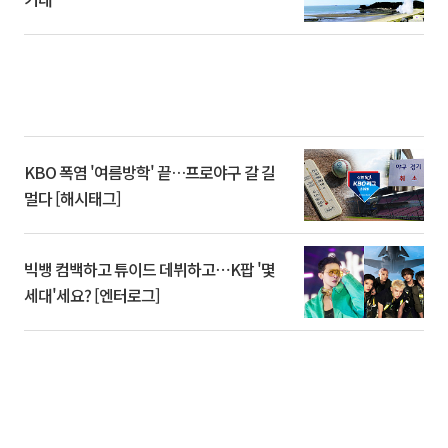
KBO 폭염 '여름방학' 끝…프로야구 갈 길
멀다 [해시태그]
빅뱅 컴백하고 튜이드 데뷔하고⋯K팝 '몇
세대'세요? [엔터로그]