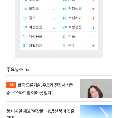
주요뉴스
한국 드론기술, 우크라 전장서 시험
단독
중…“스타트업 여러 곳 참여”
美 미사일 재고 ‘빨간불’…K방산 북미 진출
기대