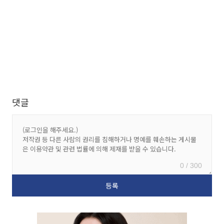
댓글
0 / 300