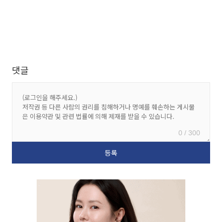
댓글
0 / 300