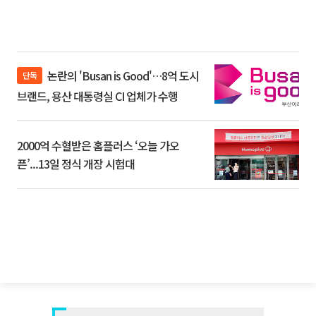
논란의 'Busan is Good'…8억 도시
단독
브랜드, 용산 대통령실 CI 업체가 수행
2000억 수혈받은 홈플러스 ‘오늘 가오
픈’...13일 정식 개장 시험대