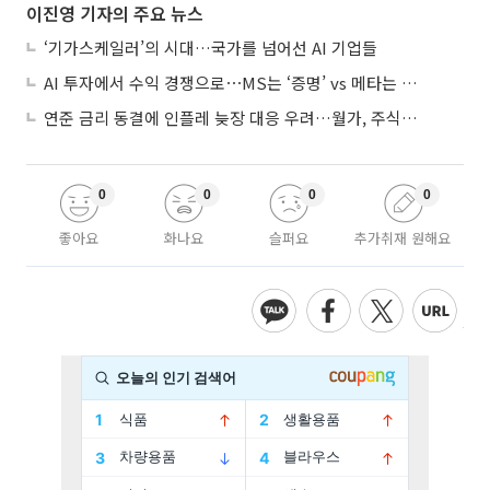
이진영 기자의 주요 뉴스
‘기가스케일러’의 시대…국가를 넘어선 AI 기업들
AI 투자에서 수익 경쟁으로⋯MS는 ‘증명’ vs 메타는 ‘숙제’
연준 금리 동결에 인플레 늦장 대응 우려…월가, 주식도 채권도 던졌다
0
0
0
0
좋아요
화나요
슬퍼요
추가취재 원해요