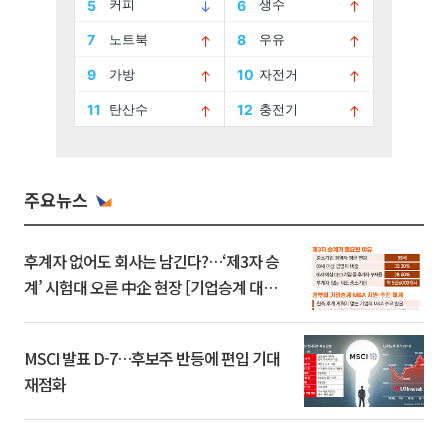
주요뉴스
후계자 없어도 회사는 남긴다?…‘제3자 승
계’ 시험대 오른 中企 현장 [기업승계 대전
환]
MSCI 발표 D-7…후보주 반등에 편입 기대
재점화