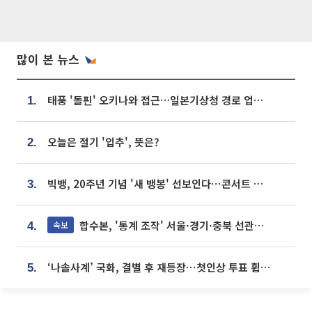
많이 본 뉴스
태풍 '돌핀' 오키나와 접근…일본기상청 경로 업데이트
1.
오늘은 절기 '입추', 뜻은?
2.
빅뱅, 20주년 기념 '새 뱅봉' 선보인다⋯콘서트 앞두고 팝업 개최
3.
합수본, '통계 조작' 서울·경기·충북 선관위 등 추가 압수수색
속보
4.
‘나솔사계’ 국화, 결별 후 재등장⋯첫인상 투표 휩쓸고 ‘인기녀’ 등극
5.