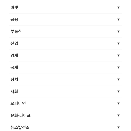
마켓
금융
부동산
산업
경제
국제
정치
사회
오피니언
문화·라이프
뉴스발전소