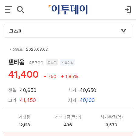
장종료
2026.08.07
덴티움
145720
코스피
의료정밀
41,400
750
1.85%
전일
시가
40,650
40,650
고가
저가
41,450
40,100
거래량
거래대금(백만)
시가총액(억)
12,128
496
3,570