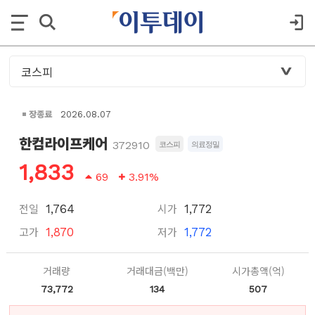
장종료
2026.08.07
한컴라이프케어
372910
코스피
의료정밀
1,833
69
3.91%
전일
시가
1,764
1,772
고가
저가
1,870
1,772
거래량
거래대금(백만)
시가총액(억)
73,772
134
507