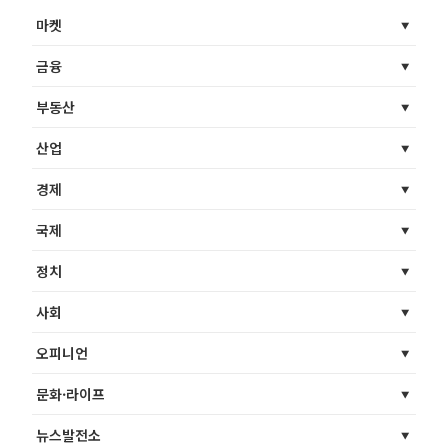
마켓
금융
부동산
산업
경제
국제
정치
사회
오피니언
문화·라이프
뉴스발전소