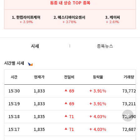
동종 내 상승 TOP 종목
1. 한컴라이프케어
2. 에스디바이오센서
3. 케이씨
+ 3.91%
+ 3.78%
+ 2.61%
시세
종목뉴스
시간별 시세
시간
시간
현재가
전일비
등락율
거래량
15:30
15:30
1,833
69
+ 3.91%
73,772
15:19
15:19
1,833
69
+ 3.91%
73,211
15:18
15:18
1,835
71
+ 4.03%
72,690
15:17
15:17
1,835
71
+ 4.03%
72,687