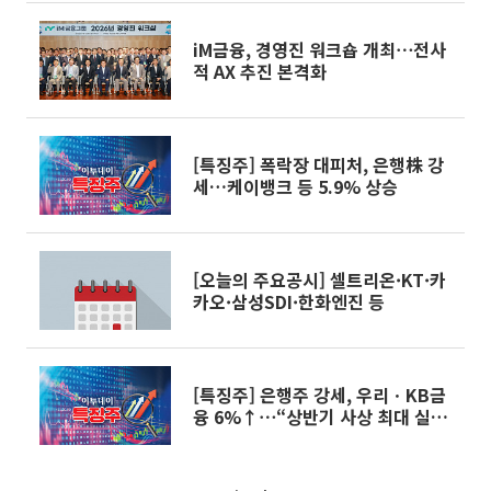
iM금융, 경영진 워크숍 개최⋯전사
적 AX 추진 본격화
[특징주] 폭락장 대피처, 은행株 강
세…케이뱅크 등 5.9% 상승
[오늘의 주요공시] 셀트리온·KT·카
카오·삼성SDI·한화엔진 등
[특징주] 은행주 강세, 우리ㆍKB금
융 6%↑⋯“상반기 사상 최대 실적
전망“