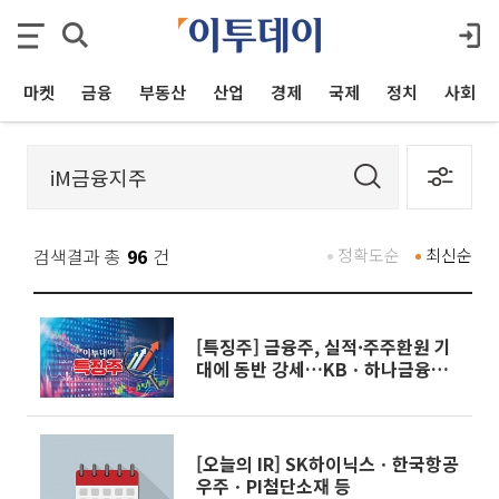
마켓
금융
부동산
산업
경제
국제
정치
사회
검색결과 총
96
건
정확도순
최신순
[특징주] 금융주, 실적·주주환원 기
대에 동반 강세…KBㆍ하나금융
5%↑
[오늘의 IR] SK하이닉스ㆍ한국항공
우주ㆍPI첨단소재 등