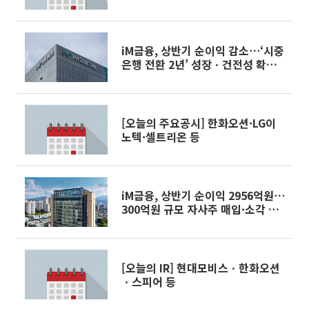
iM금융, 상반기 순이익 감소⋯‘시중
은행 전환 2년’ 성장ㆍ건전성 확보
과제
[오늘의 주요공시] 한화오션·LG이
노텍·셀트리온 등
iM금융, 상반기 순이익 2956억원⋯
300억원 규모 자사주 매입·소각 결
의
[오늘의 IR] 현대모비스ㆍ한화오션
ㆍ스피어 등