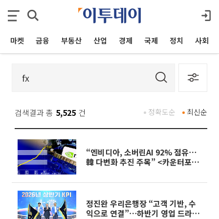
마켓
금융
부동산
산업
경제
국제
정치
사회
검색결과 총
5,525
건
정확도순
최신순
“엔비디아, 소버린AI 92% 점유⋯
韓 다변화 추진 주목” <카운터포인
트리서치>
정진완 우리은행장 “고객 기반, 수
익으로 연결”⋯하반기 영업 드라이