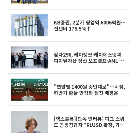
브
KB증권, 2분기 영업익 6006억원…
전년비 175.5%↑
람다256, 케이뱅크·케이에스넷과
디지털자산 정산 오프램프·AML 검
증 프로젝트 착수
"연말엔 1400원 중반대로"⋯시장,
하반기 환율 안정화 점친 배경은
[넥스블록][단독 인터뷰] 피그 스퀴
드 공동창립자 “RLUSD 확장, 기관
온체인 진입 돕겠다”