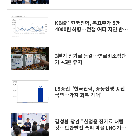
위촉
KB證 “한국전력, 목표주가 5만
4000원 하향…전쟁 여파 지연 반영
불가피”
3분기 전기료 동결⋯연료비조정단
가 +5원 유지
LS증권 "한국전력, 중동전쟁 종전
국면…가치 회복 기대"
김성환 장관 "산업용 전기료 내릴
것⋯민간발전 폭리 막을 LNG 가격
상한제 검토"