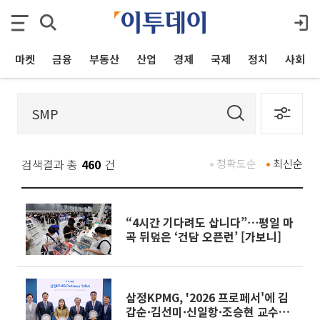
마켓
금융
부동산
산업
경제
국제
정치
사회
검색결과 총
460
건
정확도순
최신순
“4시간 기다려도 삽니다”⋯평일 마
곡 뒤덮은 ‘건담 오픈런’ [가보니]
삼정KPMG, '2026 프로페서'에 김
갑순·김선미·신일항·조승현 교수