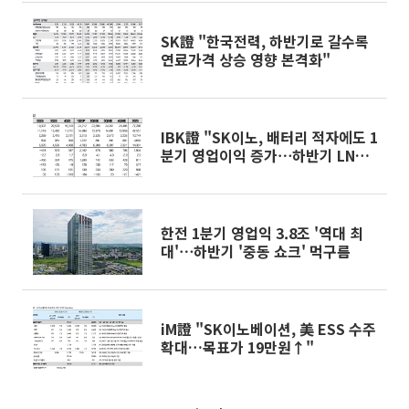
SK證 "한국전력, 하반기로 갈수록
연료가격 상승 영향 본격화"
IBK證 "SK이노, 배터리 적자에도 1
분기 영업이익 증가⋯하반기 LNG
수익성 기대"
한전 1분기 영업익 3.8조 '역대 최
대'⋯하반기 '중동 쇼크' 먹구름
iM證 "SK이노베이션, 美 ESS 수주
확대…목표가 19만원↑"