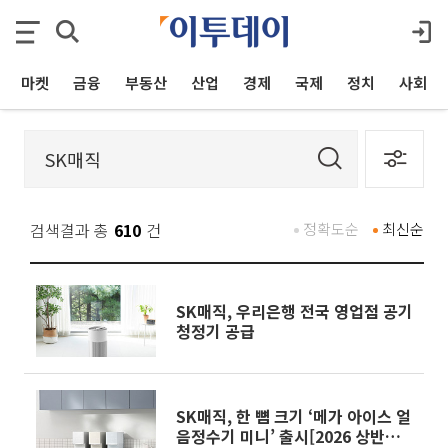
마켓
금융
부동산
산업
경제
국제
정치
사회
검색결과 총
610
건
정확도순
최신순
SK매직, 우리은행 전국 영업점 공기
청정기 공급
SK매직, 한 뼘 크기 ‘메가 아이스 얼
음정수기 미니’ 출시[2026 상반기