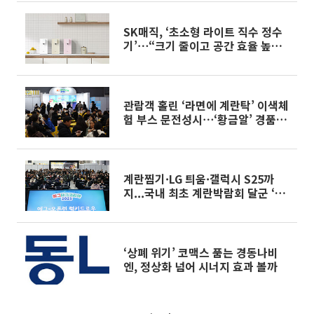
SK매직, ‘초소형 라이트 직수 정수
기’⋯“크기 줄이고 공간 효율 높이
고” [새봄 새출발]
관람객 홀린 ‘라면에 계란탁’ 이색체
험 부스 문전성시⋯‘황금알’ 경품에
관심 폭발[2025 에그테크]
계란찜기·LG 틔움·갤럭시 S25까
지...국내 최초 계란박람회 달군 ‘럭
키 드로우’[2025 에그테크]
‘상폐 위기’ 코맥스 품는 경동나비
엔, 정상화 넘어 시너지 효과 볼까