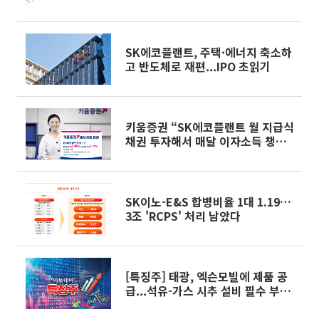
나
SK에코플랜트, 주택·에너지 축소하
고 반도체로 재편...IPO 초읽기
키움증권 “SK에코플랜트 월 지급식
채권 투자해서 매달 이자소득 챙겨
가세요”
SK이노-E&S 합병비율 1대 1.19…
3조 'RCPS' 처리 남았다
[특징주] 태광, 엑슨모빌에 제품 공
급...석유-가스 시추 설비 필수 부품
생산에 상승세