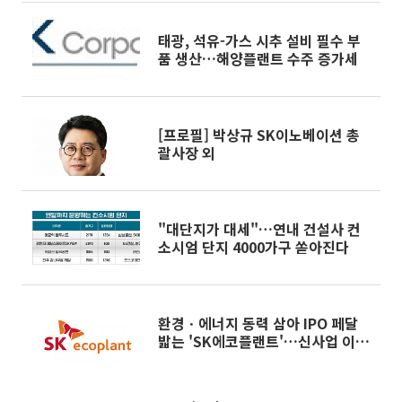
태광, 석유-가스 시추 설비 필수 부
품 생산…해양플랜트 수주 증가세
[프로필] 박상규 SK이노베이션 총
괄사장 외
"대단지가 대세"…연내 건설사 컨
소시엄 단지 4000가구 쏟아진다
환경ㆍ에너지 동력 삼아 IPO 페달
밟는 'SK에코플랜트'…신사업 이익
기여는 '숙제'