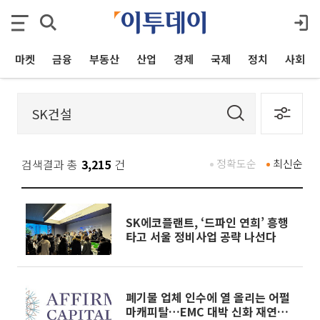
마켓
금융
부동산
산업
경제
국제
정치
사회
검색결과 총
3,215
건
정확도순
최신순
SK에코플랜트, ‘드파인 연희’ 흥행
타고 서울 정비사업 공략 나선다
폐기물 업체 인수에 열 올리는 어펄
마캐피탈…EMC 대박 신화 재연하