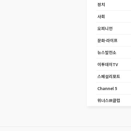
정치
사회
오피니언
문화·라이프
뉴스발전소
이투데이TV
스페셜리포트
Channel 5
위너스IR클럽