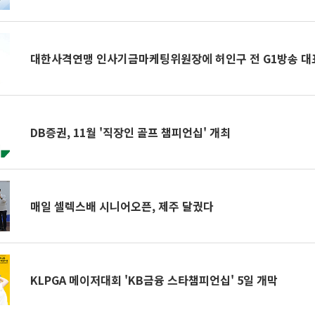
대한사격연맹 인사기금마케팅위원장에 허인구 전 G1방송 대
DB증권, 11월 '직장인 골프 챔피언십' 개최
매일 셀렉스배 시니어오픈, 제주 달궜다
KLPGA 메이저대회 'KB금융 스타챔피언십' 5일 개막