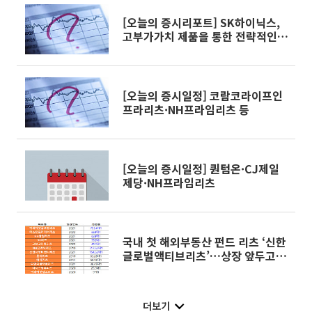
[오늘의 증시리포트] SK하이닉스,
고부가가치 제품을 통한 전략적인
운용 가능
[오늘의 증시일정] 코람코라이프인
프라리츠·NH프라임리츠 등
[오늘의 증시일정] 퀀텀온·CJ제일
제당·NH프라임리츠
국내 첫 해외부동산 펀드 리츠 ‘신한
글로벌액티브리츠’…상장 앞두고
엇갈린 시선
더보기