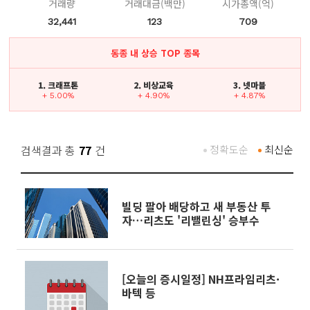
거래량
거래대금(백만)
시가총액(억)
32,441
123
709
동종 내 상승 TOP 종목
1. 크래프톤
2. 비상교육
3. 넷마블
+ 5.00%
+ 4.90%
+ 4.87%
검색결과 총
77
건
정확도순
최신순
빌딩 팔아 배당하고 새 부동산 투
자…리츠도 '리밸린싱' 승부수
[오늘의 증시일정] NH프라임리츠·
바텍 등