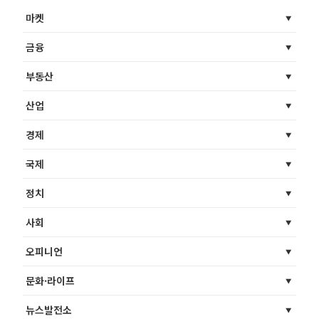
마켓
금융
부동산
산업
경제
국제
정치
사회
오피니언
문화·라이프
뉴스발전소