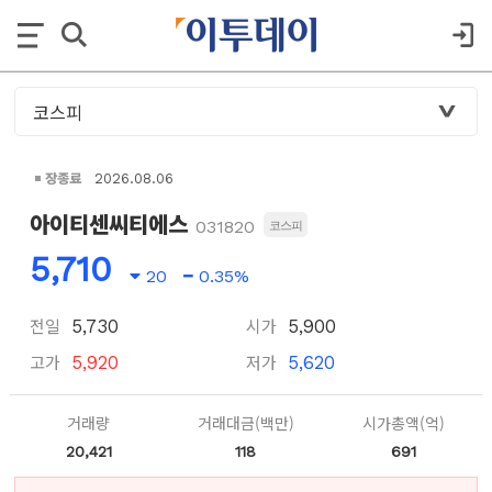
장종료
2026.08.06
아이티센씨티에스
031820
코스피
5,710
20
0.35%
전일
시가
5,730
5,900
고가
저가
5,920
5,620
거래량
거래대금(백만)
시가총액(억)
20,421
118
691