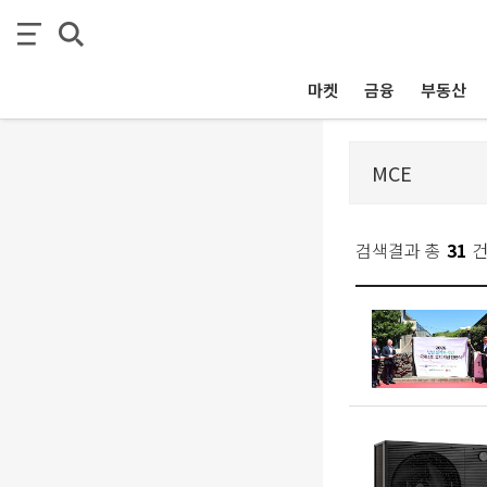
마켓
금융
부동산
검색결과 총
31