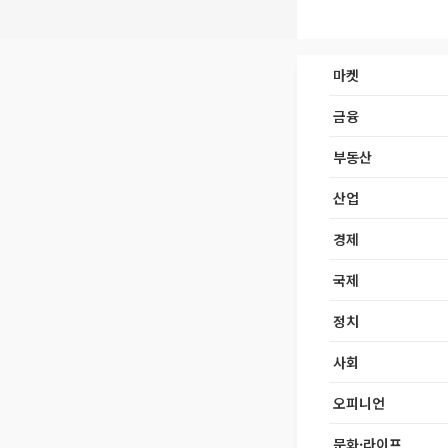
마켓
금융
부동산
산업
경제
국제
정치
사회
오피니언
문화·라이프