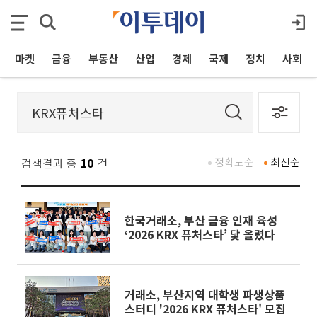
마켓
금융
부동산
산업
경제
국제
정치
사회
검색결과 총
10
건
정확도순
최신순
한국거래소, 부산 금융 인재 육성
‘2026 KRX 퓨처스타’ 닻 올렸다
거래소, 부산지역 대학생 파생상품
스터디 '2026 KRX 퓨처스타' 모집