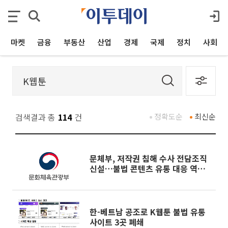
마켓
금융
부동산
산업
경제
국제
정치
사회
검색결과 총
114
건
정확도순
최신순
문체부, 저작권 침해 수사 전담조직
신설…불법 콘텐츠 유통 대응 역량
강화
한-베트남 공조로 K웹툰 불법 유통
사이트 3곳 폐쇄