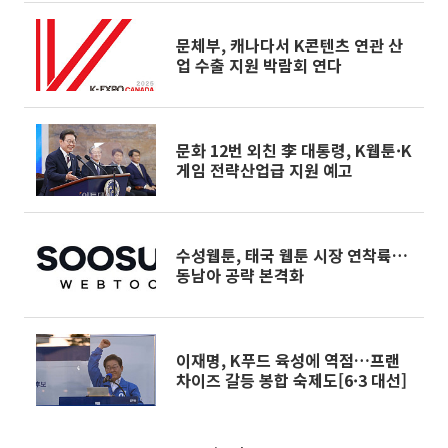
문체부, 캐나다서 K콘텐츠 연관 산
업 수출 지원 박람회 연다
문화 12번 외친 李 대통령, K웹툰·K
게임 전략산업급 지원 예고
수성웹툰, 태국 웹툰 시장 연착륙…
동남아 공략 본격화
이재명, K푸드 육성에 역점…프랜
차이즈 갈등 봉합 숙제도[6·3 대선]