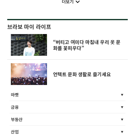
더보기
브라보 마이 라이프
“버티고 여미다 마침내 우리 옷 문
화를 꽃피우다”
언텍트 문화 생활로 즐기세요
마켓
금융
부동산
산업