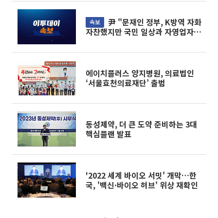
尹 "문재인 정부, K방역 자화
속보
자찬했지만 국민 일상과 자영업자
재산권 제한해"
에이치플러스 양지병원, 의료법인
‘서울효천의료재단’ 출범
동성제약, 더 큰 도약 준비하는 3대
핵심플랜 발표
'2022 세계 바이오 서밋' 개막…한
국, '백신·바이오 허브' 위상 재확인