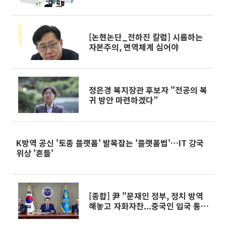
[논현논단_전하진 칼럼] 시름하는
자본주의, 면역체계 심어야
정은경 복지장관 후보자 "전공의 복
귀 방안 마련하겠다”
K방역 공신 '토종 플랫폼' 발목잡는 '플랫폼법'…IT 강국
위상 '흔들'
[종합] 尹 "문재인 정부, 정치 방역
해놓고 자화자찬...중국인 입국 통제
했어야”