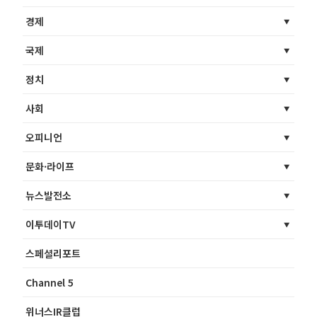
경제
국제
정치
사회
오피니언
문화·라이프
뉴스발전소
이투데이TV
스페셜리포트
Channel 5
위너스IR클럽