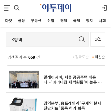
마켓
금융
부동산
산업
경제
국제
정치
사회
검색결과 총
659
건
정확도순
최신순
말레이시아, 서울 공공주택 배운
다⋯'미리내집·새싹원룸'에 높은 관
심
검역본부, 옵토레인과 '구제역 분자
진단키트' 품목 허가 획득