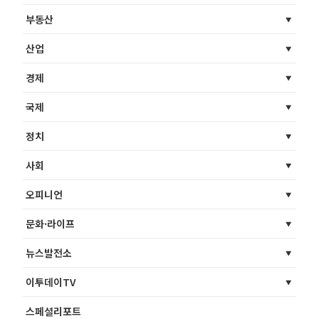
부동산
산업
경제
국제
정치
사회
오피니언
문화·라이프
뉴스발전소
이투데이TV
스페셜리포트