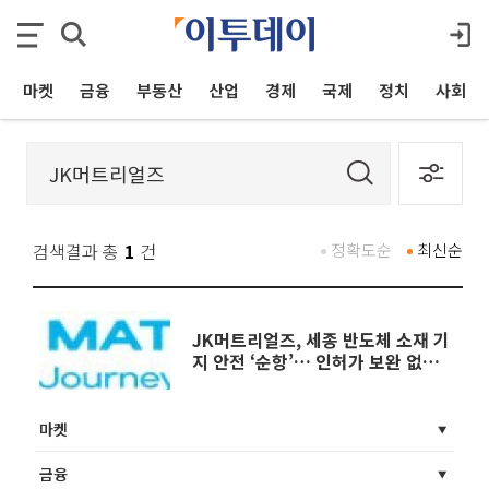
마켓
금융
부동산
산업
경제
국제
정치
사회
검색결과 총
1
건
정확도순
최신순
JK머트리얼즈, 세종 반도체 소재 기
지 안전 ‘순항’… 인허가 보완 없이
통과
마켓
금융