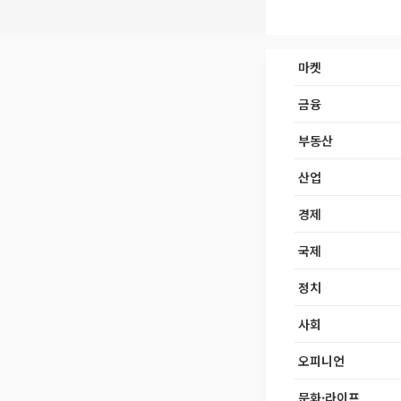
마켓
금융
부동산
산업
경제
국제
정치
사회
오피니언
문화·라이프