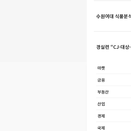
수원여대 식품분석
경실련 “CJ·대상
마켓
금융
부동산
산업
경제
국제