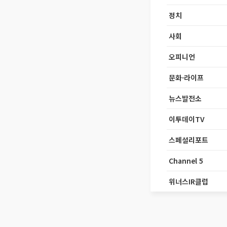
정치
사회
오피니언
문화·라이프
뉴스발전소
이투데이TV
스페셜리포트
Channel 5
위너스IR클럽