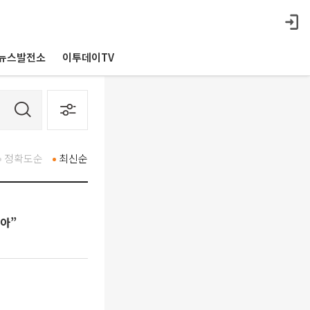
뉴스발전소
이투데이TV
정확도순
최신순
아”