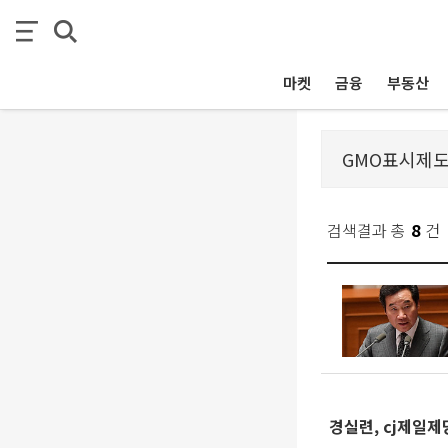
마켓
금융
부동산
검색결과 총
8
건
경실련, cj제일제