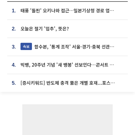
태풍 '돌핀' 오키나와 접근…일본기상청 경로 업데이트
1.
오늘은 절기 '입추', 뜻은?
2.
합수본, '통계 조작' 서울·경기·충북 선관위 등 추가 압수수색
속보
3.
빅뱅, 20주년 기념 '새 뱅봉' 선보인다⋯콘서트 앞두고 팝업 개최
4.
[증시키워드] 반도체 충격 뚫은 개별 호재...포스코퓨처엠·에코프로·한화솔루션 '눈길'
5.