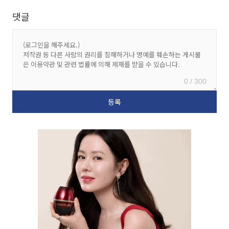
댓글
0 / 300