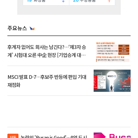
주요뉴스
후계자 없어도 회사는 남긴다?…‘제3자 승
계’ 시험대 오른 中企 현장 [기업승계 대전
환]
MSCI 발표 D-7…후보주 반등에 편입 기대
재점화
논란의 'Busan is Good'…8억 도시
단독