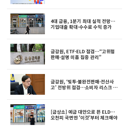
출시
4대 금융, 1분기 최대 실적 전망⋯
기업대출 확대·수수료 수익 증가
금감원, ETF·ELD 점검…“고위험
판매·설명 미흡 집중 관리”
금감원, ‘빚투·불완전판매·전산사
고’ 전방위 점검…소비자 리스크 선
제 대응
[금상소] 예금 대안으로 뜬 ELD…
오천피 국면엔 '이것'부터 체크해야