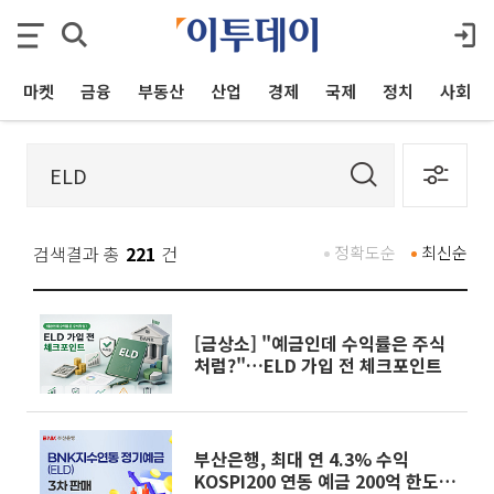
마켓
금융
부동산
산업
경제
국제
정치
사회
검색결과 총
221
건
정확도순
최신순
[금상소] "예금인데 수익률은 주식
처럼?"…ELD 가입 전 체크포인트
부산은행, 최대 연 4.3% 수익
KOSPI200 연동 예금 200억 한도