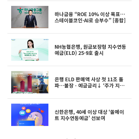
하나금융 “ROE 10% 이상 목표⋯
스테이블코인·AI로 승부수” [종합]
NH농협은행, 원금보장형 지수연동
예금(ELD) 25-9호 출시
은행 ELD 판매액 사상 첫 11조 돌
파…불장ㆍ예금금리↓ ‘주가 지수
연동’ 쏠림
신한은행, 40세 이상 대상 ‘쏠메이
트 지수연동예금’ 선보여