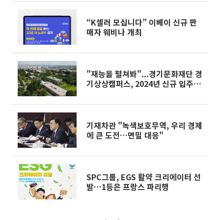
“K셀러 모십니다” 이베이 신규 판
매자 웨비나 개최
"재능을 펼쳐봐"...경기문화재단 경
기상상캠퍼스, 2024년 신규 입주자
(단체) 모집
기재차관 "녹색보호무역, 우리 경제
에 큰 도전…면밀 대응"
SPC그룹, EGS 활약 크리에이터 선
발…1등은 프랑스 파리행