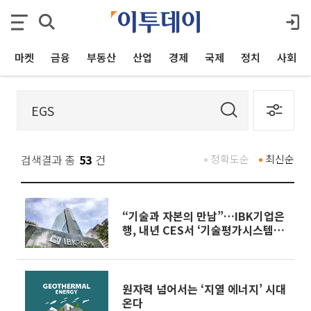
마켓
금융
부동산
산업
경제
국제
정치
사회
검색결과 총
53
건
정확도순
최신순
“기술과 자본의 만남”…IBK기업은
행, 내년 CES서 ‘기술평가시스템’
선보인다
원자력 넘어서는 ‘지열 에너지’ 시대
온다