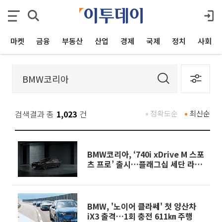
마켓
금융
부동산
산업
경제
국제
정치
사회
검색결과 총
1,023
건
정확도순
최신순
BMW코리아, ‘740i xDrive M 스포
츠 프로’ 출시…플래그십 세단 라인
업 강화
BMW, '노이어 클라쎄' 첫 양산차
iX3 출격…1회 충전 611㎞ 주행