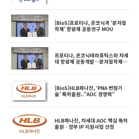
[BioS]프로티나, 온코닉과 '분자접
착제' 항암제 공동연구 MOU
프로티나, 온코닉테라퓨틱스와 차세
대 항암제 공동개발…분자접착제
·ADC 협력
[BioS]HLB파나진, ‘PNA 변형기
술’ 특허출원..”AOC 경쟁력”
HLB파나진, 차세대 AOC 핵심 특허
출원ㆍ정부 IP 지원사업 선정