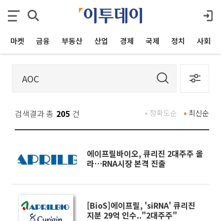
마켓
금융
부동산
산업
경제
국제
정치
사회
검색결과 총
205
건
정확도순
최신순
에이프릴바이오, 큐리진 2대주주 올
라⋯RNA시장 본격 진출
[BioS]에이프릴, 'siRNA' 큐리진
지분 29억 인수.."2대주주"