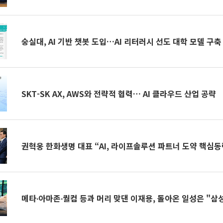
숭실대, AI 기반 챗봇 도입…AI 리터러시 선도 대학 모델 구축
SKT-SK AX, AWS와 전략적 협력… AI 클라우드 산업 공략
권혁웅 한화생명 대표 “AI, 라이프솔루션 파트너 도약 핵심동
메타∙아마존∙퀄컴 등과 머리 맞댄 이재용, 돌아온 일성은 "삼