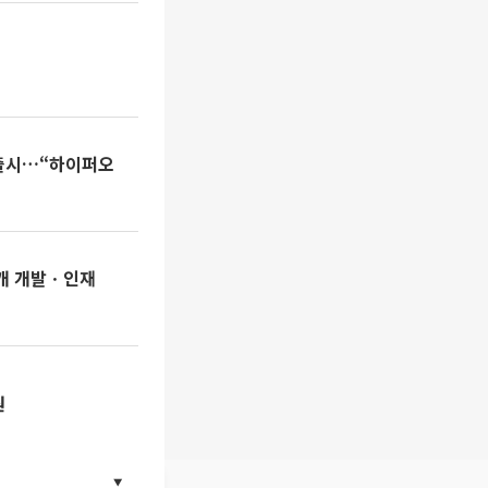
' 출시…“하이퍼오
50개 개발ㆍ인재
원