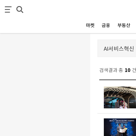
마켓
금융
부동산
검색결과 총
10