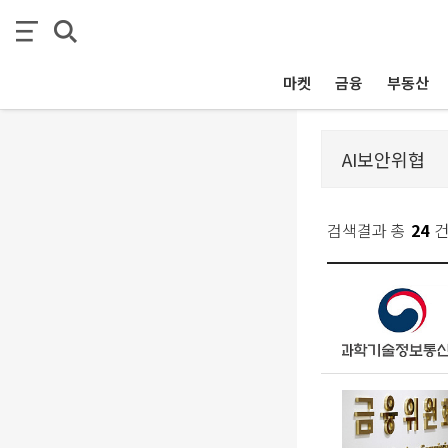
마켓
금융
부동산
검색결과 총
24