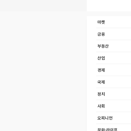
마켓
금융
부동산
산업
경제
국제
정치
사회
오피니언
문화·라이프