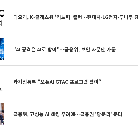
티오리, K-글래스윙 '캐노피' 출범…현대차·LG전자·두나무 
"AI 공격은 AI로 방어"…금융위, 보안 자문단 가동
과기정통부 “오픈AI GTAC 프로그램 참여“
금융위, 고성능 AI 해킹 우려에…금융권 ‘망분리’ 푼다