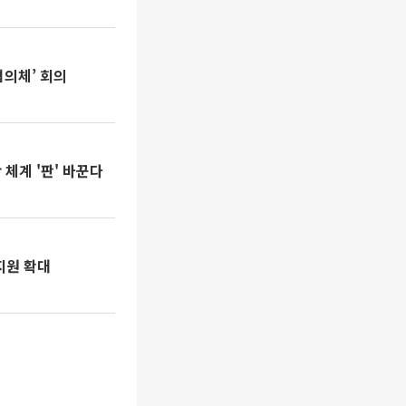
협의체’ 회의
체계 '판' 바꾼다
지원 확대