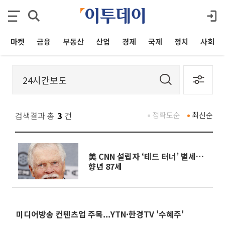
마켓
금융
부동산
산업
경제
국제
정치
사회
검색결과 총
3
건
정확도순
최신순
美 CNN 설립자 ‘테드 터너’ 별세…
향년 87세
미디어방송 컨텐츠업 주목...YTN·한경TV '수혜주'