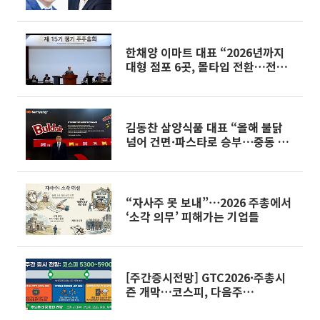
[주총]
한채양 이마트 대표 “2026년까지
대형 점포 6곳, 몰타입 전환…전년
보다 20% 성장”[주총 현장]
김동찬 삼양식품 대표 “올해 불닭
넘어 건면·파스타로 승부⋯중동 리
스크 예의주시”[주총 현장]
“자사주 못 보내”⋯2026 주총에서
‘소각 의무’ 피해가는 기업들
[주간증시전망] GTC2026·주총시
즌 개막…코스피, 다음주
5300~5900 예상