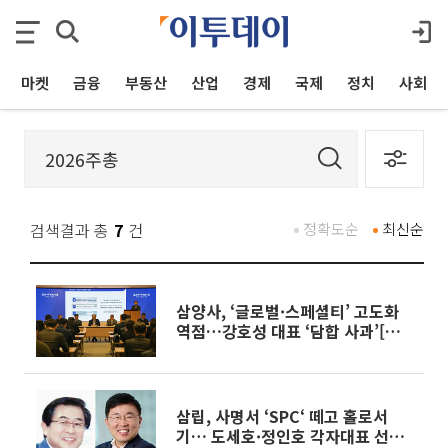
마켓
금융
부동산
산업
경제
국제
정치
사회
검색결과 총
7
건
정확도순
최신순
삼양사, ‘글로벌·스페셜티’ 고도화
역점…강호성 대표 ‘담합 사과’[주
총]
삼립, 사명서 ‘SPC‘ 떼고 홀로서
기… 도세호·정인호 각자대표 선임