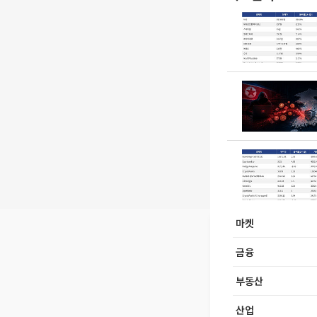
마켓
금융
부동산
산업