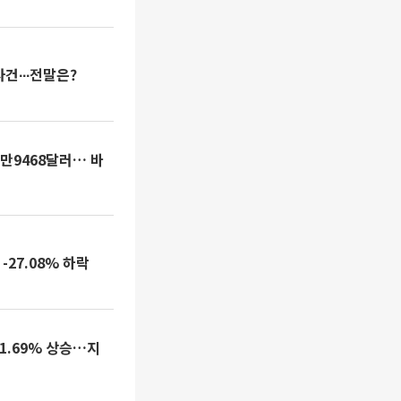
건∙∙∙전말은?
 43만9468달러… 바
-27.08% 하락
1.69% 상승…지