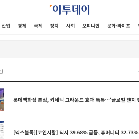
산업
경제
국제
정치
사회
오피니언
문화·라이프
건
롯데백화점 본점, 키네틱 그라운드 효과 톡톡…‘글로벌 젠지 
[넥스블록][코인시황] 딕시 39.68% 급등, 휴머니티 32.73