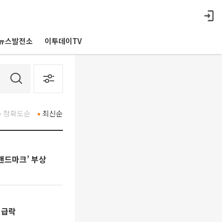
뉴스발전소
이투데이TV
정확도순
최신순
랜드마크’ 부상
% 급락