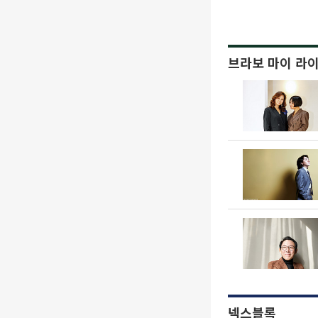
브라보 마이 라
넥스블록