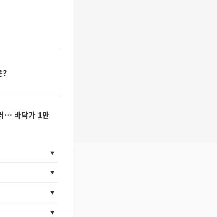
은?
8달러… 바닥가 1만