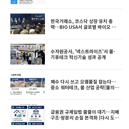
체간 공방만 [K5 방독면 규격 분쟁
②]
한국거래소, 코스닥 상장 유치 총
력…BIO USA서 글로벌 바이오 기
업 대상 홍보
수자원공사, '넥스트라이즈'서 물·
기후테크 혁신기술 성과 공개
폐수 다시 쓰고 오염물질 잡는다…
중소 워터테크, 물 산업 공략[물의시
대中]
금융권 규제입법 줄줄이 대기…지배
구조·망분리 손질 본격화 [다시 도
는 입법시계]