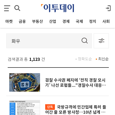
마켓
금융
부동산
산업
경제
국제
정치
사회
검색결과 총
1,123
건
정확도순
최신순
검찰 수사권 폐지에 ‘전직 경찰 모시
기’ 나선 로펌들...“경찰수사 대응
강화”
국방규격에 민간업체 특허 들
단독
어간 줄 모른 방사청…10년 넘게 업