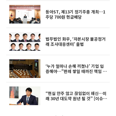
동아ST, 제13기 정기주총 개최…1
주당 700원 현금배당
법무법인 화우, ‘자본시장 불공정거
래 조사대응센터’ 출범
‘누가 얼마나 손해 끼쳤나’ 기업 입
증해야…"판례 쌓일 때까진 책임 묻
기 어려워" [노봉법 시대, 기업의 선
택 下]
“현실 안주 않고 끊임없이 쇄신…미
래 30년 대도약 원년 될 것” [이슈 &
인물]