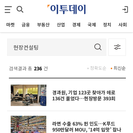
마켓
금융
부동산
산업
경제
국제
정치
사회
검색결과 총
236
건
정확도순
최신순
경과원, 기업 123곳 찾아가 애로
136건 풀었다…현장방문 393회
라면 수출 63% 뛴 인도…K푸드
950만달러 MOU, ‘14억 입맛’ 잡나