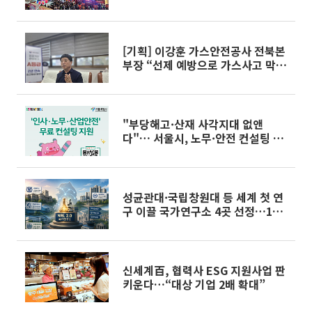
[기획] 이강훈 가스안전공사 전북본
부장 “선제 예방으로 가스사고 막겠
다”
"부당해고·산재 사각지대 없앤
다"… 서울시, 노무·안전 컨설팅 소
규모 사업장 확대
성균관대·국립창원대 등 세계 첫 연
구 이끌 국가연구소 4곳 선정…10
년간 연 100억 지원
신세계百, 협력사 ESG 지원사업 판
키운다…“대상 기업 2배 확대”