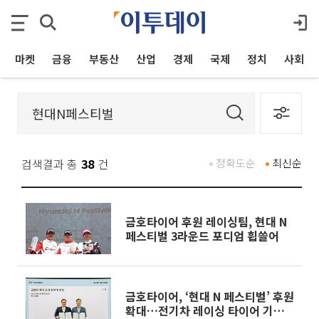
마켓
금융
부동산
산업
경제
국제
정치
사회
검색결과 총
38
건
정확도순
최신순
금호타이어 후원 레이싱팀, 현대 N
페스티벌 3라운드 포디엄 휩쓸어
금호타이어, ‘현대 N 페스티벌’ 후원
확대…전기차 레이싱 타이어 기술력