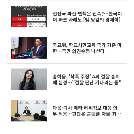
선진국 파산·면책은 신속?⋯한국이
더 빠른 사례도 [빚 탕감의 경제학]
국교위, 학교시민교육 국가 기준 마
련⋯국민 의견수렴 나선다
송하윤, '학폭 주장' A씨 검찰 송치
에 심경⋯"검찰 판단 기다리는 중"
다음·디시·메타 허위정보 대응 의
무 적용…판단은 플랫폼 자율·최종
은 법원