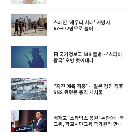
스페인 ‘세우타 사태’ 사망자
67→72명으로 늘어
日 국가정보국 NIB 출범⋯‘스파이
왕국’ 오명 벗어내나
"지진 예측 적중"⋯일본 강진 직후
SNS 뒤덮은 충격 게시물
배재고 '스타벅스 응원' 논란에…국
교위, 학교시민교육 국가원칙 만든
다