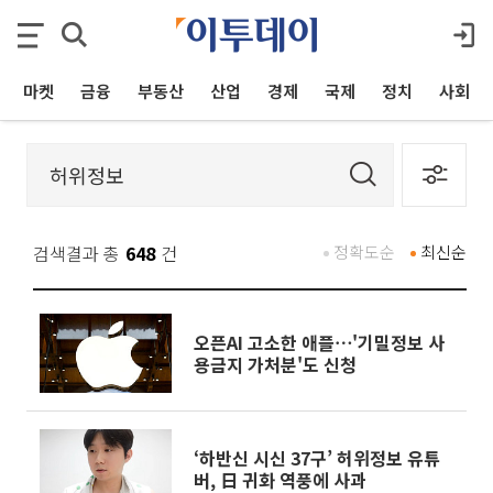
마켓
금융
부동산
산업
경제
국제
정치
사회
검색결과 총
648
건
정확도순
최신순
오픈AI 고소한 애플⋯'기밀정보 사
용금지 가처분'도 신청
‘하반신 시신 37구’ 허위정보 유튜
버, 日 귀화 역풍에 사과