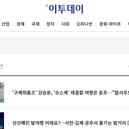
산업
경제
국제
정치
사회
오피니언
문화·라이프
건
'구해줘홈즈' 강승윤, '슈스케' 재결합 여행은 호주⋯"할리우
선선해진 밤야행 어때요?…서천·김제·공주서 줄기는 밤거리 