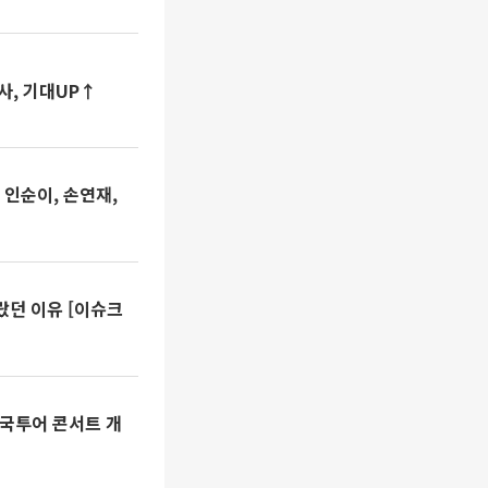
사, 기대UP↑
인순이, 손연재,
달랐던 이유 [이슈크
전국투어 콘서트 개