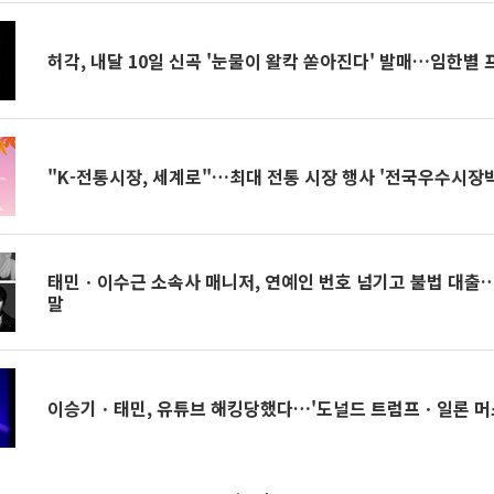
허각, 내달 10일 신곡 '눈물이 왈칵 쏟아진다' 발매…임한별
"K-전통시장, 세계로"…최대 전통 시장 행사 '전국우수시장
태민ㆍ이수근 소속사 매니저, 연예인 번호 넘기고 불법 대출
말
이승기ㆍ태민, 유튜브 해킹당했다…'도널드 트럼프ㆍ일론 머