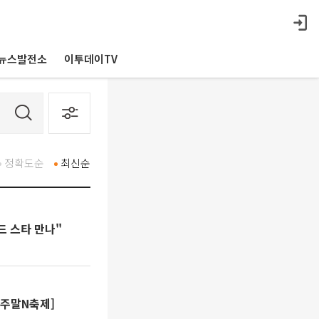
뉴스발전소
이투데이TV
정확도순
최신순
드 스타 만나"
[주말N축제]