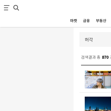
마켓
금융
부동산
검색결과 총
870