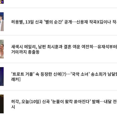
허용별, 13일 신곡 '별의 순간' 공개…신용재 작곡X김이나 작
새색시 에일리, 남편 최시훈과 결혼 여운 여전히…유재석부터 
거미까지 총출동
'트로트 거품' 속 등장한 신예(?)…'국악 소녀' 송소희가 남
래커]
허각, 오늘(10일) 신곡 '눈물이 왈칵 쏟아진다' 발매…내달 
시