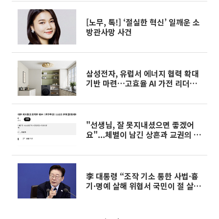
[노무, 톡!] ‘절실한 혁신’ 일깨운 소
방관사망 사건
삼성전자, 유럽서 에너지 협력 확대
기반 마련…고효율 AI 가전 리더십
강화
"선생님, 잘 못지내셨으면 좋겠어
요"...체벌이 남긴 상흔과 교권의 붕
괴
李 대통령 “조작 기소 통한 사법·흉
기·명예 살해 위협서 국민이 절 살
려”