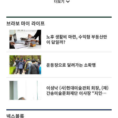
더보기
브라보 마이 라이프
노후 생활비 마련, 수익형 부동산만
이 답일까?
운동장으로 달려가는 소확행
이성낙 (사)현대미술관회 회장, (재)
간송미술문화재단 이사장 “지인들
이 부르면 불원천리, 산 넘고 물 건
너 달려가요”
넥스블록