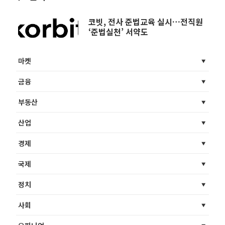
코빗, 전사 준법교육 실시…전직원
‘준법실천’ 서약도
마켓
금융
부동산
산업
경제
국제
정치
사회