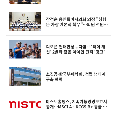
다"
장정순 용인특례시의회 의장 "청렴
은 가장 기본적 책무"…의원 전원
청렴 서약
디오픈 천태만상...디섐보 ‘라이 개
선’ 2벌타·람은 아이언 던져 ‘경고’
소진공·한국부패학회, 청렴 생태계
구축 협력
미스토홀딩스, 지속가능경영보고서
공개⋯MSCI AㆍKCGS B+ 등급 유
지