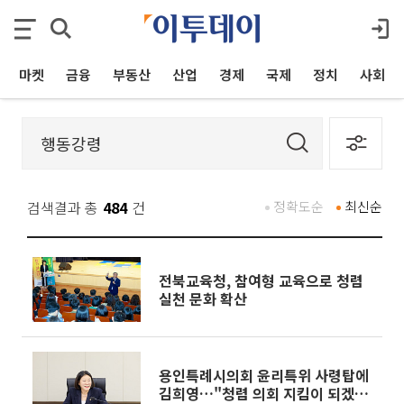
마켓
금융
부동산
산업
경제
국제
정치
사회
검색결과 총
484
건
정확도순
최신순
전북교육청, 참여형 교육으로 청렴
실천 문화 확산
용인특례시의회 윤리특위 사령탑에
김희영…"청렴 의회 지킴이 되겠