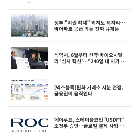
정부 "지원 확대" 외쳐도 제자리…
비아파트 공급 막는 진짜 규제는
식약처, 6월부터 신약·바이오시밀
러 ‘심사 혁신’…“240일 내 허가 목
표”
[넥스블록]원화 거래소 지분 전쟁,
금융권이 움직인다
에이루트, 스테이블코인 ‘USDFT’
조건부 승인…글로벌 결제 사업 본
격화