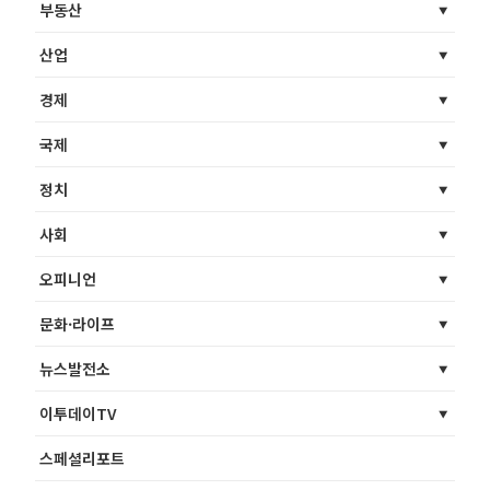
부동산
산업
경제
국제
정치
사회
오피니언
문화·라이프
뉴스발전소
이투데이TV
스페셜리포트