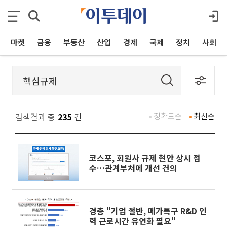
마켓
금융
부동산
산업
경제
국제
정치
사회
검색결과 총
235
건
정확도순
최신순
코스포, 회원사 규제 현안 상시 접
수…관계부처에 개선 건의
경총 "기업 절반, 메가특구 R&D 인
력 근로시간 유연화 필요"